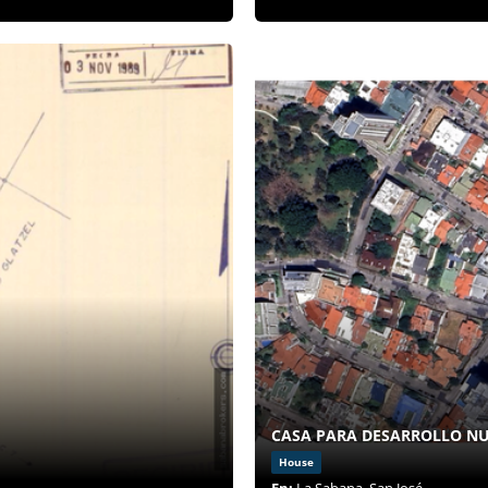
CASA PARA DESARROLLO NU
House
En:
La Sabana, San José