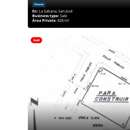
House
En:
La Sabana, San José
Business type:
Sale
Área Private
: 828 m²
Sold