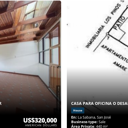
R
CASA PARA OFICINA O DES
House
En:
La Sabana, San José
US$320,000
Business type:
Sale
AMERICAN DOLLARS
Área Private
: 440 m²