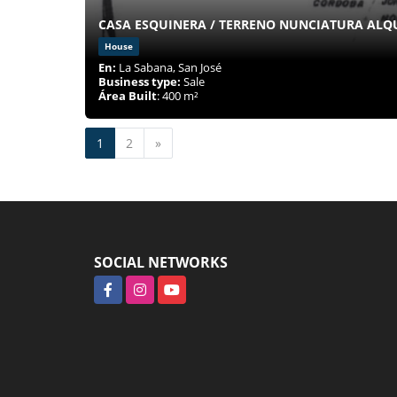
CASA ESQUINERA / TERRENO NUNCIATURA ALQ
House
En:
La Sabana, San José
Business type:
Sale
Área Built
: 400 m²
Next
1
2
»
SOCIAL NETWORKS
Facebook
Instagram
YouTube