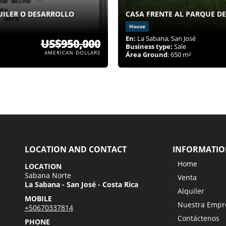
UILER O DESARROLLO
CASA FRENTE AL PARQUE D
House
En:
La Sabana, San José
US$950,000
Business type:
Sale
AMERICAN DOLLARS
Área Ground
: 650 m²
LOCATION AND CONTACT
INFORMATI
Home
LOCATION
Sabana Norte
Venta
La Sabana - San José - Costa Rica
Alquiler
MOBILE
Nuestra Empr
+50670337814
Contáctenos
PHONE