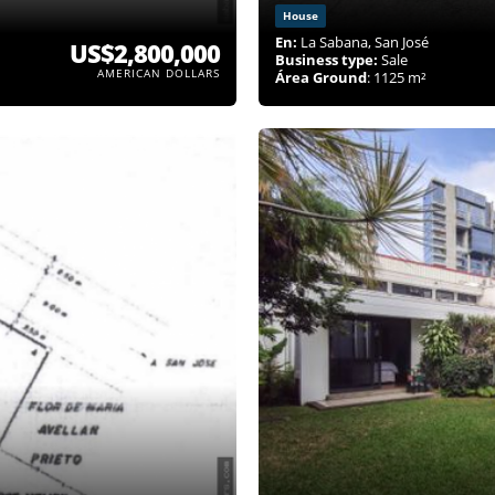
House
En:
La Sabana, San José
US$2,800,000
Business type:
Sale
AMERICAN DOLLARS
Área Ground
: 1125 m²