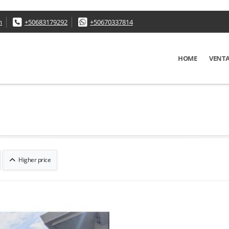
m
+50683179292
+50670337814
HOME
VENT
Higher price