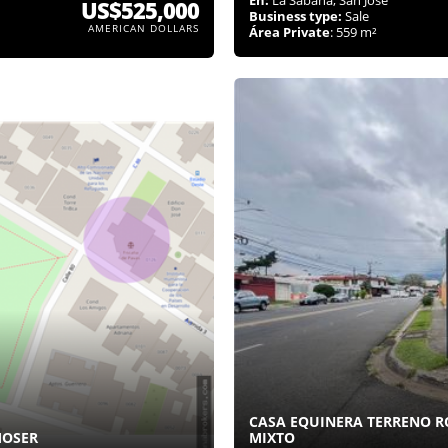
US$525,000
Business type:
Sale
AMERICAN DOLLARS
Área Private
: 559 m²
CASA EQUINERA TERRENO R
MOSER
MIXTO