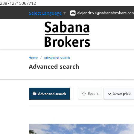
238712715067712
Select Language
▼
alejandro.r@sabanabrokers.co
Home
Advanced search
Advanced search
Recent
Lower price
Advanced search