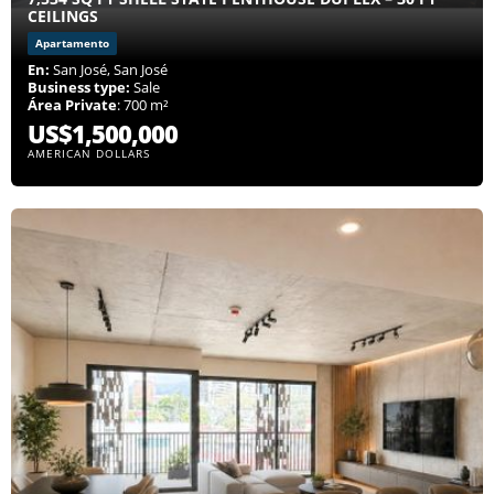
CEILINGS
Apartamento
En:
San José, San José
Business type:
Sale
Área Private
: 700 m²
US$1,500,000
AMERICAN DOLLARS