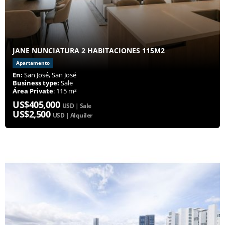
JANE NUNCIATURA 2 HABITACIONES 115M2
Apartamento
En:
San José, San José
Business type:
Sale
Área Private
: 115 m²
US$405,000
USD | Sale
US$2,500
USD | Alquiler