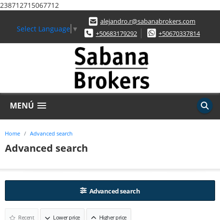
238712715067712
alejandro.r@sabanabrokers.com
Select Language
▼
+50683179292
+50670337814
MENÚ
Home
Advanced search
Advanced search
Advanced search
Recent
Lower price
Higher price