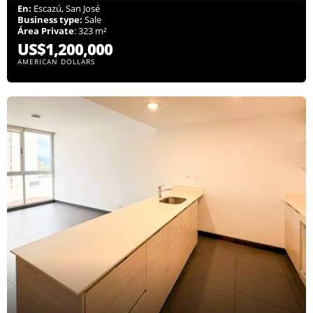
En:
Escazú, San José
Business type:
Sale
Área Private
: 323 m²
US$1,200,000
AMERICAN DOLLARS