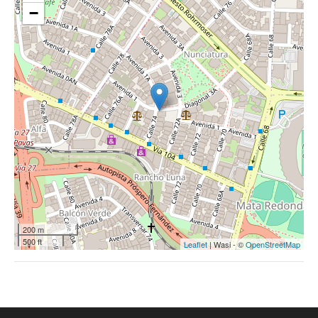
−
200 m
500 ft
Leaflet
| Wasi - ©
OpenStreetMap