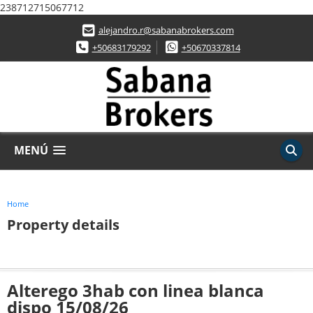
238712715067712
alejandro.r@sabanabrokers.com
+50683179292
+50670337814
MENÚ
Home
Property details
Alterego 3hab con linea blanca
dispo 15/08/26