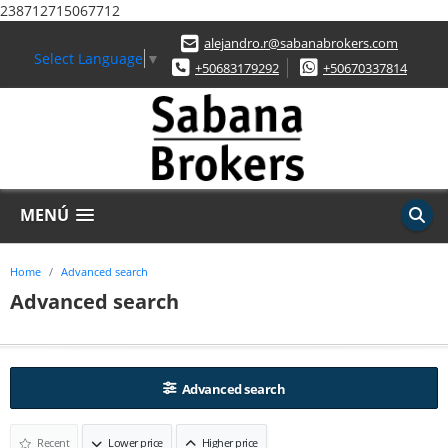
238712715067712
alejandro.r@sabanabrokers.com
Select Language
▼
+50683179292
+50670337814
MENÚ
Home
Advanced search
Advanced search
Advanced search
Recent
Lower price
Higher price