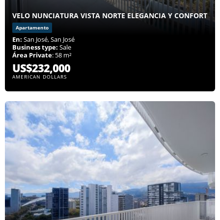
VELO NUNCIATURA VISTA NORTE ELEGANCIA Y CONFORT
Apartamento
En:
San José, San José
Business type:
Sale
Área Private
: 58 m²
US$232,000
AMERICAN DOLLARS