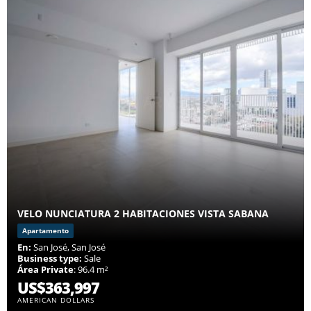
VELO NUNCIATURA 2 HABITACIONES VISTA SABANA
Apartamento
En:
San José, San José
Business type:
Sale
Área Private
: 96.4 m²
US$363,997
AMERICAN DOLLARS