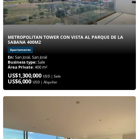
METROPOLITAN TOWER CON VISTA AL PARQUE DE LA
SABANA 400M2
Apartamento
En:
San José, San José
Business type:
Sale
Área Private
: 400 m²
US$1,300,000
USD | Sale
US$6,000
USD | Alquiler