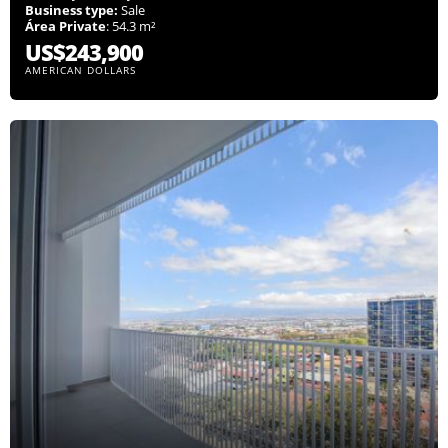
Business type:
Sale
Área Private
: 54.3 m²
US$243,900
AMERICAN DOLLARS