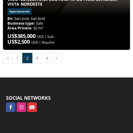
VISTA NOROESTE
Apartamento
En:
San José, San José
Business type:
Sale
Área Private
: 92 m²
US$385,000
USD | Sale
US$2,500
USD | Alquiler
Previous
Next
«
1
2
3
4
»
SOCIAL NETWORKS
Facebook
Instagram
YouTube