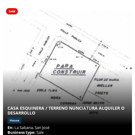
Sold
CASA ESQUINERA / TERRENO NUNCIATURA ALQUILER O
DESARROLLO
House
En:
La Sabana, San José
Business type:
Sale