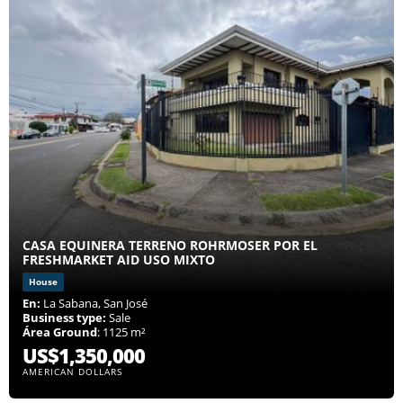
CASA EQUINERA TERRENO ROHRMOSER POR EL
FRESHMARKET AID USO MIXTO
House
En:
La Sabana, San José
Business type:
Sale
Área Ground
: 1125 m²
US$1,350,000
AMERICAN DOLLARS