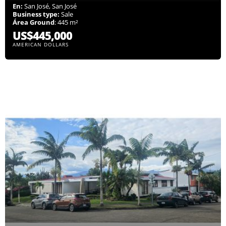
En:
San José, San José
Business type:
Sale
Área Ground
: 445 m²
US$445,000
AMERICAN DOLLARS