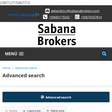
238712715067712
alejandro.r@sabanabrokers.com
Select Language
▼
+50683179292
+50670337814
MENÚ
Home
Advanced search
Advanced search
Advanced search
Recent
Lower price
Higher price