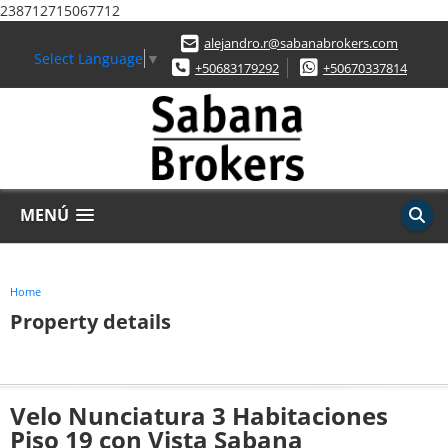
238712715067712
alejandro.r@sabanabrokers.com
Select Language
▼
+50683179292
+50670337814
MENÚ
Home
Property details
Velo Nunciatura 3 Habitaciones
Piso 19 con Vista Sabana