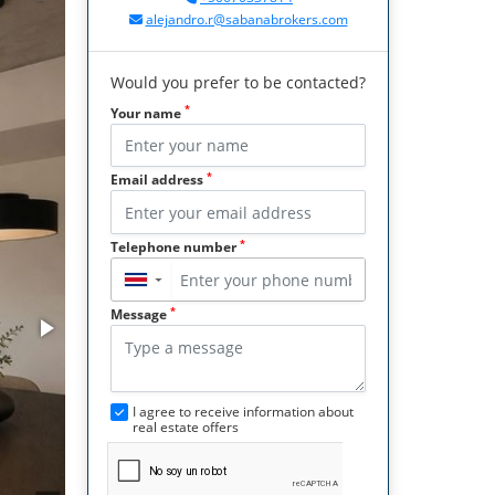
alejandro.r@sabanabrokers.com
Would you prefer to be contacted?
*
Your name
*
Email address
*
Telephone number
▼
*
Message
I agree to receive information about
real estate offers