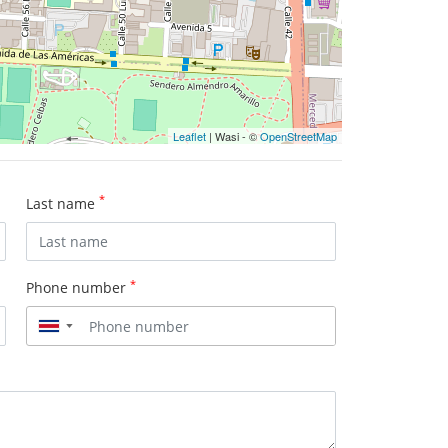
Leaflet
| Wasi - ©
OpenStreetMap
*
Last name
*
Phone number
▼