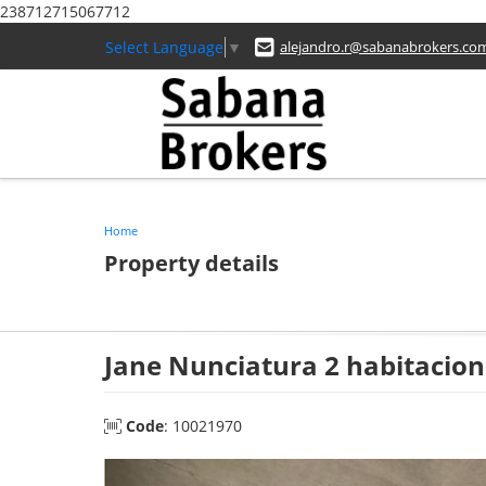
238712715067712
Select Language
▼
alejandro.r@sabanabrokers.co
Home
Property details
Jane Nunciatura 2 habitacio
Code
: 10021970