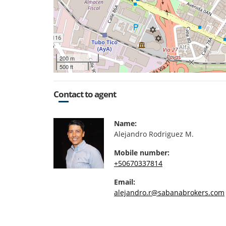
200 m
500 ft
Contact to agent
Name:
Alejandro Rodriguez M.
Mobile number:
+50670337814
Email:
alejandro.r@sabanabrokers.com