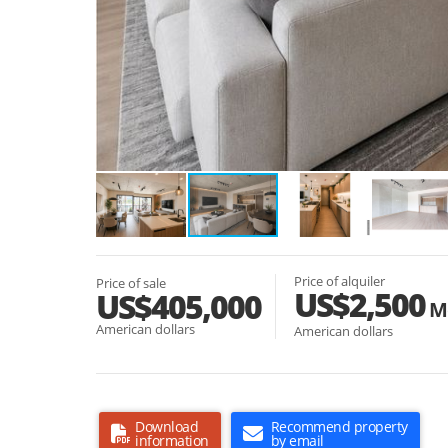
Price of alquiler
Price of sale
US$2,500
US$405,000
Mo
American dollars
American dollars
Download
Recommend property
information
by email