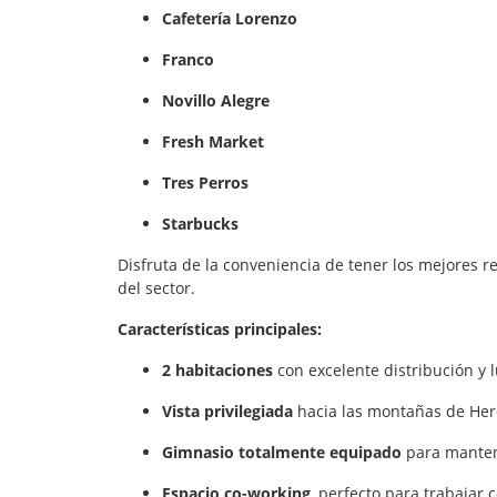
Cafetería Lorenzo
Franco
Novillo Alegre
Fresh Market
Tres Perros
Starbucks
Disfruta de la conveniencia de tener los mejores 
del sector.
Características principales:
2 habitaciones
con excelente distribución y l
Vista privilegiada
hacia las montañas de Hered
Gimnasio totalmente equipado
para mantene
Espacio co-working
, perfecto para trabajar