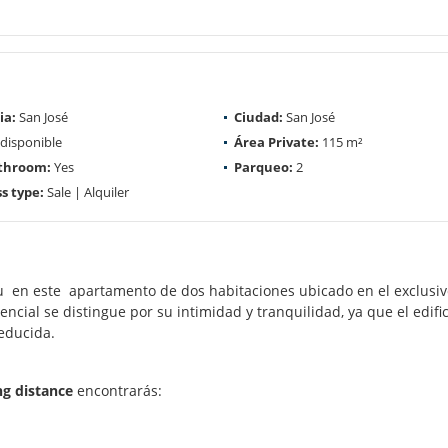
ia:
San José
Ciudad:
San José
disponible
Área Private:
115 m²
athroom:
Yes
Parqueo:
2
s type:
Sale | Alquiler
zu en este apartamento de dos habitaciones ubicado en el exclusi
ncial se distingue por su intimidad y tranquilidad, ya que el edifi
educida.
ng distance
encontrarás: