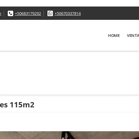
m
+50683179292
+50670337814
HOME
VENT
nes 115m2